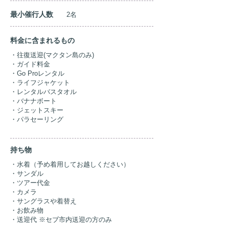
​最小催行人数
​2
名
​料金に含まれるもの
・往復送迎(マクタン島のみ)
・ガイド料金
​・Go Proレンタル
・ライフジャケット
・レンタルバスタオル
・バナナボート
・ジェットスキー
​・パラセーリング
​持ち物
・水着（予め着用してお越しください）
・サンダル
・ツアー代金
・カメラ
・サングラスや着替え
・お飲み物
​・送迎代 ※セブ市内送迎の方のみ