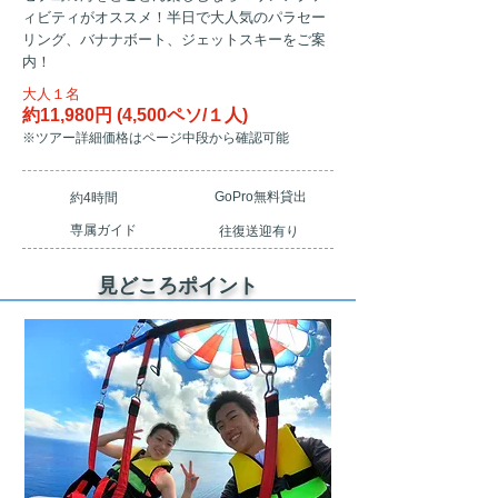
ィビティがオススメ！半日で大人気のパラセー
リング、バナナボート、ジェットスキーをご案
内！
大人１名
約11,980円 (4
,500ペソ/１人)
​※ツアー詳細価格はページ中段から確認可能
GoPro無料貸出
​約4時間
​専属ガイド
往復送迎有り
見どころポイント