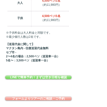
4,500ペソ/1名
大人
（約11,980円）
4,500ペソ/1名
子供
（約11,980円）
※子供料金は大人料金と同額です。
​※最少催行人数は2名です。
【送迎代金に関して】
マクタン島内 - 往復送迎代金無料
セブ市 -
2〜4名の場合：2,500ペソ（送迎車一台）
5名〜：3,500ペソ（送迎車一台）
LINEで簡単予約！まずは空き日程を確認
フォームよりツアーのご相談・ご予約