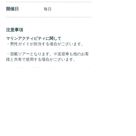
​開催日
​毎日
​注意事項
マリンアクティビティに関して
・男性ガイドが担当する場合がございます。
・混載ツアーとなります。※送迎車も他のお客
様と共有で使用する場合がございます。
・3歳以上のお子様がご参加いただけます。未成
年の方は保護者と同伴必須となります。​
・安全ベルトのサイズが合わない場合は参加を
お断りさせていただく場合がございます。
・強風時はパラセーリングのみ催行が困難とな
り、催行可能か判断は催行日当日となり、パラ
セーリング催行不可と判断された場合、ご案内
の内容を一部変更となり、パラセーリングから
シーウォーカーに変更、その際の料金は同額と
なります。